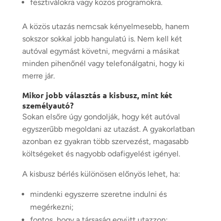
fesztiválokra vagy közös programokra.
A közös utazás nemcsak kényelmesebb, hanem
sokszor sokkal jobb hangulatú is. Nem kell két
autóval egymást követni, megvárni a másikat
minden pihenőnél vagy telefonálgatni, hogy ki
merre jár.
Mikor jobb választás a kisbusz, mint két
személyautó?
Sokan elsőre úgy gondolják, hogy két autóval
egyszerűbb megoldani az utazást. A gyakorlatban
azonban ez gyakran több szervezést, magasabb
költségeket és nagyobb odafigyelést igényel.
A kisbusz bérlés különösen előnyös lehet, ha:
mindenki egyszerre szeretne indulni és
megérkezni;
fontos, hogy a társaság együtt utazzon;