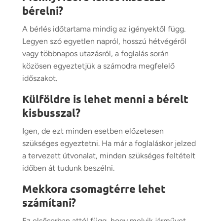
bérelni?
A bérlés időtartama mindig az igényektől függ.
Legyen szó egyetlen napról, hosszú hétvégéről
vagy többnapos utazásról, a foglalás során
közösen egyeztetjük a számodra megfelelő
időszakot.
Külföldre is lehet menni a bérelt
kisbusszal?
Igen, de ezt minden esetben előzetesen
szükséges egyeztetni. Ha már a foglaláskor jelzed
a tervezett útvonalat, minden szükséges feltételt
időben át tudunk beszélni.
Mekkora csomagtérre lehet
számítani?
Ez elsősorban attól függ, hogy melyik járművet