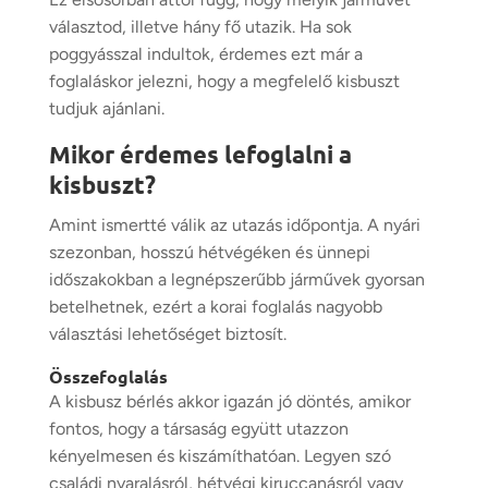
választod, illetve hány fő utazik. Ha sok
poggyásszal indultok, érdemes ezt már a
foglaláskor jelezni, hogy a megfelelő kisbuszt
tudjuk ajánlani.
Mikor érdemes lefoglalni a
kisbuszt?
Amint ismertté válik az utazás időpontja. A nyári
szezonban, hosszú hétvégéken és ünnepi
időszakokban a legnépszerűbb járművek gyorsan
betelhetnek, ezért a korai foglalás nagyobb
választási lehetőséget biztosít.
Összefoglalás
A kisbusz bérlés akkor igazán jó döntés, amikor
fontos, hogy a társaság együtt utazzon
kényelmesen és kiszámíthatóan. Legyen szó
családi nyaralásról, hétvégi kiruccanásról vagy