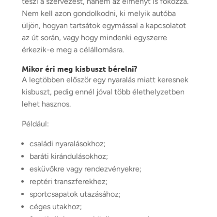
teszi a szervezést, hanem az élményt is fokozza.
Nem kell azon gondolkodni, ki melyik autóba
üljön, hogyan tartsátok egymással a kapcsolatot
az út során, vagy hogy mindenki egyszerre
érkezik-e meg a célállomásra.
Mikor éri meg kisbuszt bérelni?
A legtöbben először egy nyaralás miatt keresnek
kisbuszt, pedig ennél jóval több élethelyzetben
lehet hasznos.
Például:
családi nyaralásokhoz;
baráti kirándulásokhoz;
esküvőkre vagy rendezvényekre;
reptéri transzferekhez;
sportcsapatok utazásához;
céges utakhoz;