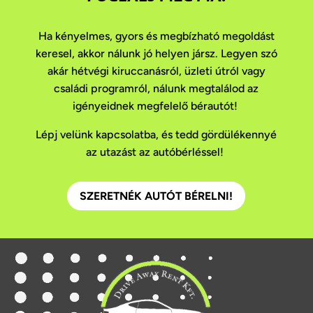
Ha kényelmes, gyors és megbízható megoldást
keresel, akkor nálunk jó helyen jársz. Legyen szó
akár hétvégi kiruccanásról, üzleti útról vagy
családi programról, nálunk megtalálod az
igényeidnek megfelelő bérautót!
Lépj velünk kapcsolatba, és tedd gördülékennyé
az utazást az autóbérléssel!
SZERETNÉK AUTÓT BÉRELNI!