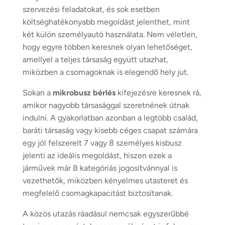
szervezési feladatokat, és sok esetben
költséghatékonyabb megoldást jelenthet, mint
két külön személyautó használata. Nem véletlen,
hogy egyre többen keresnek olyan lehetőséget,
amellyel a teljes társaság együtt utazhat,
miközben a csomagoknak is elegendő hely jut.
Sokan a
mikrobusz bérlés
kifejezésre keresnek rá,
amikor nagyobb társasággal szeretnének útnak
indulni. A gyakorlatban azonban a legtöbb család,
baráti társaság vagy kisebb céges csapat számára
egy jól felszerelt 7 vagy 8 személyes kisbusz
jelenti az ideális megoldást, hiszen ezek a
járművek már B kategóriás jogosítvánnyal is
vezethetők, miközben kényelmes utasteret és
megfelelő csomagkapacitást biztosítanak.
A közös utazás ráadásul nemcsak egyszerűbbé