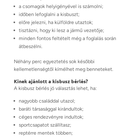
a csomagok helyigényével is számolni;
időben lefoglalni a kisbuszt;
előre jelezni, ha külföldre utaztok;
tisztázni, hogy ki lesz a jármű vezetője;
minden fontos feltételt még a foglalás során
átbeszélni.
Néhány perc egyeztetés sok későbbi
kellemetlenségtől kímélhet meg benneteket.
Kinek ajánlott a kisbusz bérlés?
A kisbusz bérlés jó választás lehet, ha:
nagyobb családdal utazol;
baráti társasággal kirándultok;
céges rendezvényre indultok;
sportcsapatot szállítasz;
reptérre mentek többen;