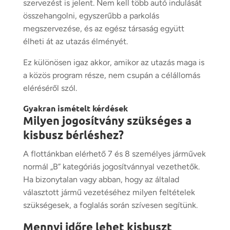
szervezést is jelent. Nem kell több autó indulását
összehangolni, egyszerűbb a parkolás
megszervezése, és az egész társaság együtt
élheti át az utazás élményét.
Ez különösen igaz akkor, amikor az utazás maga is
a közös program része, nem csupán a célállomás
eléréséről szól.
Gyakran ismételt kérdések
Milyen jogosítvány szükséges a
kisbusz bérléshez?
A flottánkban elérhető 7 és 8 személyes járművek
normál
„B” kategóriás jogosítvánnyal
vezethetők.
Ha bizonytalan vagy abban, hogy az általad
választott jármű vezetéséhez milyen feltételek
szükségesek, a foglalás során szívesen segítünk.
Mennyi időre lehet kisbuszt