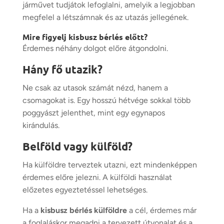
járművet tudjátok lefoglalni, amelyik a legjobban
megfelel a létszámnak és az utazás jellegének.
Mire figyelj kisbusz bérlés előtt?
Érdemes néhány dolgot előre átgondolni.
Hány fő utazik?
Ne csak az utasok számát nézd, hanem a
csomagokat is. Egy hosszú hétvége sokkal több
poggyászt jelenthet, mint egy egynapos
kirándulás.
Belföld vagy külföld?
Ha külföldre terveztek utazni, ezt mindenképpen
érdemes előre jelezni. A külföldi használat
előzetes egyeztetéssel lehetséges.
Ha a
kisbusz bérlés külföldre
a cél, érdemes már
a foglaláskor megadni a tervezett útvonalat és a