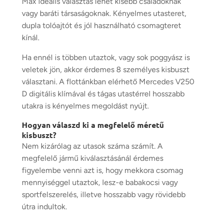
Max ideális választás lehet kisebb családoknak
vagy baráti társaságoknak. Kényelmes utasteret,
dupla tolóajtót és jól használható csomagteret
kínál.
Ha ennél is többen utaztok, vagy sok poggyász is
veletek jön, akkor érdemes 8 személyes kisbuszt
választani. A flottánkban elérhető Mercedes V250
D digitális klímával és tágas utastérrel hosszabb
utakra is kényelmes megoldást nyújt.
Hogyan válaszd ki a megfelelő méretű
kisbuszt?
Nem kizárólag az utasok száma számít. A
megfelelő jármű kiválasztásánál érdemes
figyelembe venni azt is, hogy mekkora csomag
mennyiséggel utaztok, lesz-e babakocsi vagy
sportfelszerelés, illetve hosszabb vagy rövidebb
útra indultok.