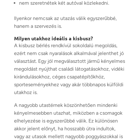
nem szeretnétek két autóval közlekedni.
Ilyenkor nemcsak az utazás válik egyszerűbbé,
hanem a szervezés is.
Milyen utakhoz ideális a kisbusz?
A kisbusz bérlés rendkívül sokoldalú megoldás,
ezért nem csak nyaralások alkalmával jelenthet jó
választást. Egy jól megválasztott jármű kényelmes
megoldást nyújthat családi látogatásokhoz, vidéki
kirándulásokhoz, céges csapatépítőkhöz,
sporteseményekhez vagy akár többnapos külföldi
utakhoz is.
A nagyobb utastérnek köszönhetően mindenki
kényelmesebben utazhat, miközben a csomagok
elhelyezése is egyszerűbbé válik. Ez különösen
akkor jelent előnyt, ha hosszabb útra indultok,
vagy az utasok mellett nagyobb poggyászokkal is