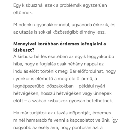
Egy kisbusznál ezek a problémák egyszerűen
eltűnnek.
Mindenki ugyanakkor indul, ugyanoda érkezik, és
az utazás is sokkal közösségibb élmény lesz.
Mennyivel korábban érdemes lefoglalni a
kisbuszt?
A kisbusz bérlés esetében az egyik leggyakoribb
hiba, hogy a foglalás csak néhány nappal az
indulás előtt történik meg. Bár előfordulhat, hogy
ilyenkor is elérhető a megfelelő jármű, a
legnépszerűbb időszakokban – például nyári
hétvégéken, hosszú hétvégéken vagy ünnepek
előtt – a szabad kisbuszok gyorsan betelhetnek.
Ha már tudjátok az utazás időpontját, érdemes
minél hamarabb felvenni a kapcsolatot velünk. Így
nagyobb az esély arra, hogy pontosan azt a