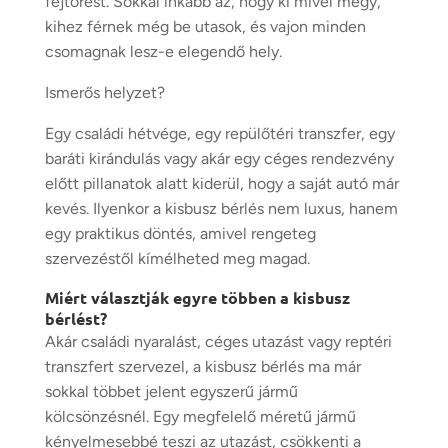
fejtörést. Sokkal inkább az, hogy ki mivel megy,
kihez férnek még be utasok, és vajon minden
csomagnak lesz-e elegendő hely.
Ismerős helyzet?
Egy családi hétvége, egy repülőtéri transzfer, egy
baráti kirándulás vagy akár egy céges rendezvény
előtt pillanatok alatt kiderül, hogy a saját autó már
kevés. Ilyenkor a kisbusz bérlés nem luxus, hanem
egy praktikus döntés, amivel rengeteg
szervezéstől kímélheted meg magad.
Miért választják egyre többen a kisbusz
bérlést?
Akár családi nyaralást, céges utazást vagy reptéri
transzfert szervezel, a kisbusz bérlés ma már
sokkal többet jelent egyszerű jármű
kölcsönzésnél. Egy megfelelő méretű jármű
kényelmesebbé teszi az utazást, csökkenti a