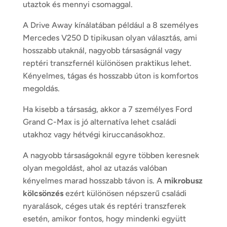
utaztok és mennyi csomaggal.
A Drive Away kínálatában például a 8 személyes
Mercedes V250 D tipikusan olyan választás, ami
hosszabb utaknál, nagyobb társaságnál vagy
reptéri transzfernél különösen praktikus lehet.
Kényelmes, tágas és hosszabb úton is komfortos
megoldás.
Ha kisebb a társaság, akkor a 7 személyes Ford
Grand C-Max is jó alternatíva lehet családi
utakhoz vagy hétvégi kiruccanásokhoz.
A nagyobb társaságoknál egyre többen keresnek
olyan megoldást, ahol az utazás valóban
kényelmes marad hosszabb távon is. A
mikrobusz
kölcsönzés
ezért különösen népszerű családi
nyaralások, céges utak és reptéri transzferek
esetén, amikor fontos, hogy mindenki együtt