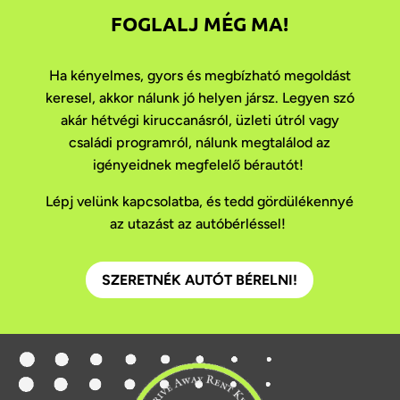
FOGLALJ MÉG MA!
Ha kényelmes, gyors és megbízható megoldást
keresel, akkor nálunk jó helyen jársz. Legyen szó
akár hétvégi kiruccanásról, üzleti útról vagy
családi programról, nálunk megtalálod az
igényeidnek megfelelő bérautót!
Lépj velünk kapcsolatba, és tedd gördülékennyé
az utazást az autóbérléssel!
SZERETNÉK AUTÓT BÉRELNI!