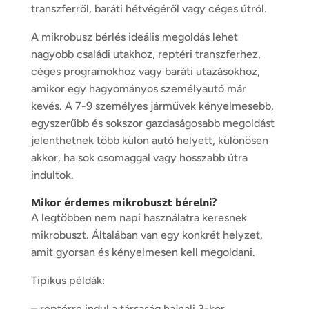
transzferről, baráti hétvégéről vagy céges útról.
A mikrobusz bérlés ideális megoldás lehet
nagyobb családi utakhoz, reptéri transzferhez,
céges programokhoz vagy baráti utazásokhoz,
amikor egy hagyományos személyautó már
kevés. A 7-9 személyes járművek kényelmesebb,
egyszerűbb és sokszor gazdaságosabb megoldást
jelenthetnek több külön autó helyett, különösen
akkor, ha sok csomaggal vagy hosszabb útra
indultok.
Mikor érdemes mikrobuszt bérelni?
A legtöbben nem napi használatra keresnek
mikrobuszt. Általában van egy konkrét helyzet,
amit gyorsan és kényelmesen kell megoldani.
Tipikus példák:
– reptérre indul a társaság hajnali 3-kor