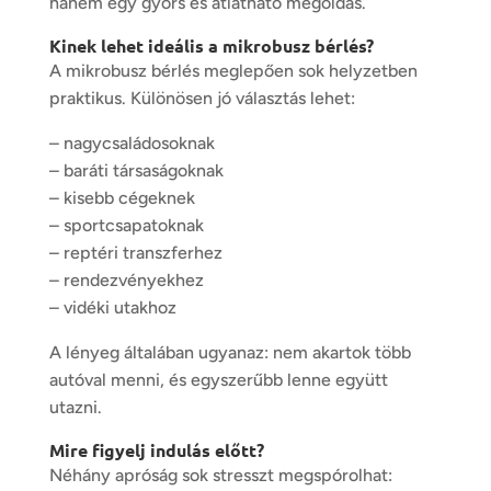
hanem egy gyors és átlátható megoldás.
Kinek lehet ideális a mikrobusz bérlés?
A mikrobusz bérlés meglepően sok helyzetben
praktikus. Különösen jó választás lehet:
– nagycsaládosoknak
– baráti társaságoknak
– kisebb cégeknek
– sportcsapatoknak
– reptéri transzferhez
– rendezvényekhez
– vidéki utakhoz
A lényeg általában ugyanaz: nem akartok több
autóval menni, és egyszerűbb lenne együtt
utazni.
Mire figyelj indulás előtt?
Néhány apróság sok stresszt megspórolhat: