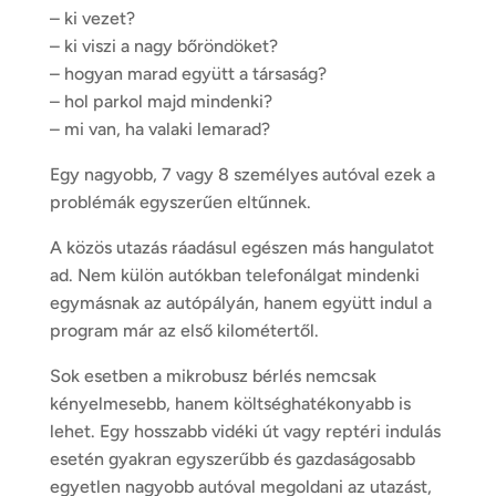
– ki vezet?
– ki viszi a nagy bőröndöket?
– hogyan marad együtt a társaság?
– hol parkol majd mindenki?
– mi van, ha valaki lemarad?
Egy nagyobb, 7 vagy 8 személyes autóval ezek a
problémák egyszerűen eltűnnek.
A közös utazás ráadásul egészen más hangulatot
ad. Nem külön autókban telefonálgat mindenki
egymásnak az autópályán, hanem együtt indul a
program már az első kilométertől.
Sok esetben a mikrobusz bérlés nemcsak
kényelmesebb, hanem költséghatékonyabb is
lehet. Egy hosszabb vidéki út vagy reptéri indulás
esetén gyakran egyszerűbb és gazdaságosabb
egyetlen nagyobb autóval megoldani az utazást,