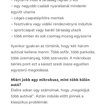
– egy nagyobb családi nyaralásnál mindenki
együtt utazna
– céges csapatépítőre mentek
– fesztiválra vagy vidéki rendezvényre indultok
– sportcsapat vagy baráti társaság utazik
– több ember és sok csomag mozog egyszerre
Ilyenkor gyakran az történik, hogy két-három
autóval kellene menni. Több sofőr, több parkolás,
több üzemanyag, több szervezés. A mikrobusz
bérlés pont ezt a káoszt szedi össze egyetlen
egyszerű megoldássá.
Miért jobb egy mikrobusz, mint több külön
autó?
Elsőre sokan úgy számolnak, hogy „megoldjuk
több autóval”. Aztán indulás előtt jönnek a
klasszikus problémák: