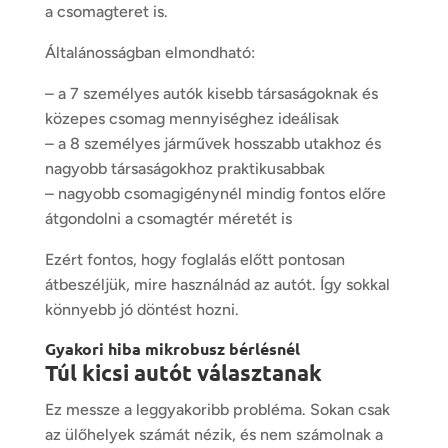
a csomagteret is.
Általánosságban elmondható:
– a 7 személyes autók kisebb társaságoknak és
közepes csomag mennyiséghez ideálisak
– a 8 személyes járművek hosszabb utakhoz és
nagyobb társaságokhoz praktikusabbak
– nagyobb csomagigénynél mindig fontos előre
átgondolni a csomagtér méretét is
Ezért fontos, hogy foglalás előtt pontosan
átbeszéljük, mire használnád az autót. Így sokkal
könnyebb jó döntést hozni.
Gyakori hiba mikrobusz bérlésnél
Túl kicsi autót választanak
Ez messze a leggyakoribb probléma. Sokan csak
az ülőhelyek számát nézik, és nem számolnak a