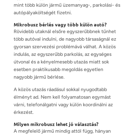
mint több külön jármű üzemanyag-, parkolási- és
autópályaköltségét fizetni.
Mikrobusz bérlés vagy több külön autó?
Rövidebb utaknál elsőre egyszerűbbnek tűnhet
több autóval indulni, de nagyobb társaságnál ez
gyorsan szervezési problémává válhat. A közös
indulás, az egyszerűbb parkolás, az egységes
útvonal és a kényelmesebb utazás miatt sok
esetben praktikusabb megoldás egyetlen
nagyobb jármű bérlése.
A közös utazás ráadásul sokkal nyugodtabb
élményt ad. Nem kell folyamatosan egymást
várni, telefonálgatni vagy külön koordinálni az
érkezést.
Milyen mikrobusz lehet jó választás?
A megfelelő jármű mindig attól függ, hányan