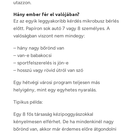
utazzon.
Hány ember fér el valójában?
Ez az egyik leggyakoribb kérdés mikrobusz bérlés
előtt. Papíron sok autó 7 vagy 8 személyes. A
valóságban viszont nem mindegy:
– hány nagy bőrönd van
– van-e babakocsi
– sportfelszerelés is jön-e
– hosszú vagy rövid útról van szó
Egy hétvégi városi program teljesen más
helyigény, mint egy egyhetes nyaralás.
Tipikus példa:
Egy 8 fős társaság kézipoggyászokkal
kényelmesen elférhet. De ha mindenkinél nagy
bőrönd van, akkor már érdemes előre átgondolni