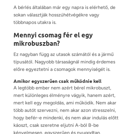
A bérlés általában már egy napra is elérhető, de
sokan választják hosszúhétvégékre vagy
többnapos utakra is.
Mennyi csomag fér el egy
mikrobuszban?
Ez nagyban függ az utasok számától és a jármű
típusától. Nagyobb társaságnál mindig érdemes
előre egyeztetni a csomagok mennyiségét is.
Amikor egyszerűen csak működnie kell
A legtöbb ember nem azért bérel mikrobuszt,
mert különleges élményre vágyik, hanem azért,
mert kell egy megoldás, ami működik. Nem akar
több autót szervezni, nem akar azon stresszelni,
hogy befér-e mindenki, és nem akar indulás előtt
káoszt, csak szeretne eljutni A-ból B-be
kényelmesen, egyszerűen és nyugodtan.