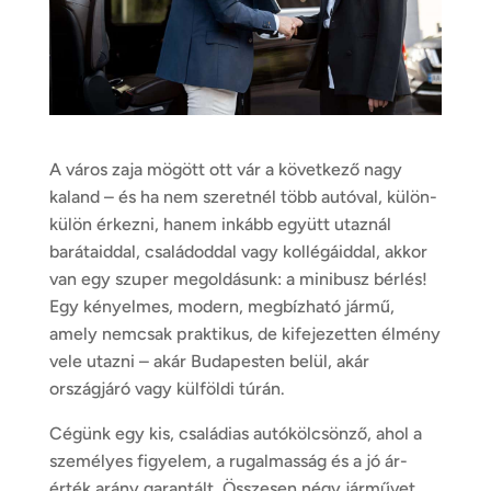
A város zaja mögött ott vár a következő nagy
kaland – és ha nem szeretnél több autóval, külön-
külön érkezni, hanem inkább együtt utaznál
barátaiddal, családoddal vagy kollégáiddal, akkor
van egy szuper megoldásunk: a minibusz bérlés!
Egy kényelmes, modern, megbízható jármű,
amely nemcsak praktikus, de kifejezetten élmény
vele utazni – akár Budapesten belül, akár
országjáró vagy külföldi túrán.
Cégünk egy kis, családias autókölcsönző, ahol a
személyes figyelem, a rugalmasság és a jó ár-
érték arány garantált. Összesen négy járművet