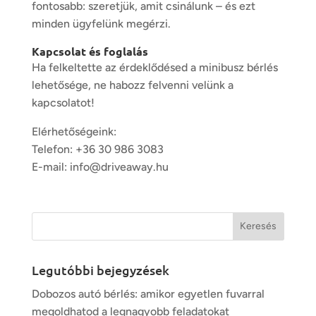
fontosabb: szeretjük, amit csinálunk – és ezt
minden ügyfelünk megérzi.
Kapcsolat és foglalás
Ha felkeltette az érdeklődésed a minibusz bérlés
lehetősége, ne habozz felvenni velünk a
kapcsolatot!
Elérhetőségeink:
Telefon:
+36 30 986 3083
E-mail:
info@driveaway.hu
Legutóbbi bejegyzések
Dobozos autó bérlés: amikor egyetlen fuvarral
megoldhatod a legnagyobb feladatokat