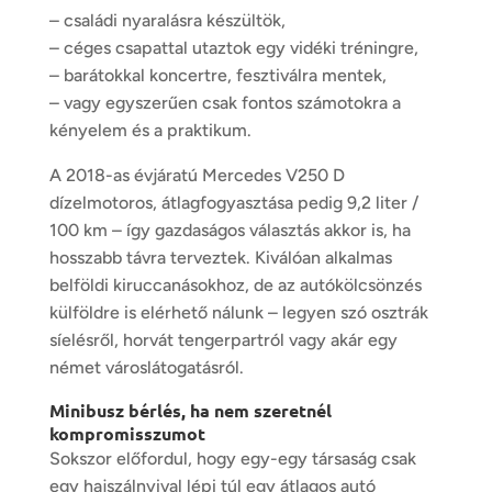
– családi nyaralásra készültök,
– céges csapattal utaztok egy vidéki tréningre,
– barátokkal koncertre, fesztiválra mentek,
– vagy egyszerűen csak fontos számotokra a
kényelem és a praktikum.
A 2018-as évjáratú Mercedes V250 D
dízelmotoros, átlagfogyasztása pedig 9,2 liter /
100 km – így gazdaságos választás akkor is, ha
hosszabb távra terveztek. Kiválóan alkalmas
belföldi kiruccanásokhoz, de az
autókölcsönzés
külföldre
is elérhető nálunk – legyen szó osztrák
síelésről, horvát tengerpartról vagy akár egy
német városlátogatásról.
Minibusz bérlés, ha nem szeretnél
kompromisszumot
Sokszor előfordul, hogy egy-egy társaság csak
egy hajszálnyival lépi túl egy átlagos autó