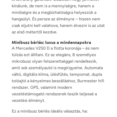
kínálunk, de nem is a mennyiségre, hanem a
minőségre és a megbízhatóságra helyezzük a
hangsúlyt. És persze az élményre – hiszen nem
csak eljutni kell valahova, hanem élvezni is az utat
az első métertől kezdve.
Minibusz bérlés: luxus a mindennapokra
A Mercedes V250 D a flotta koronája – és nem
túlzás ezt állítani. Ez az elegáns, 8 személyes
mikrobusz olyan felszereltséggel rendelkezik,
amit sok személyautó is megirigyelne. Automata
váltó, digitális klíma, ülésfűtés, tempomat, dupla
tolóajtó a kényelmes beszálláshoz, Burmester hifi
rendszer, GPS, valamint modern
vezetéstámogató rendszerek teszik teljessé a
vezetési élményt.
Ez a minibusz bérlés ideális választás, ha: