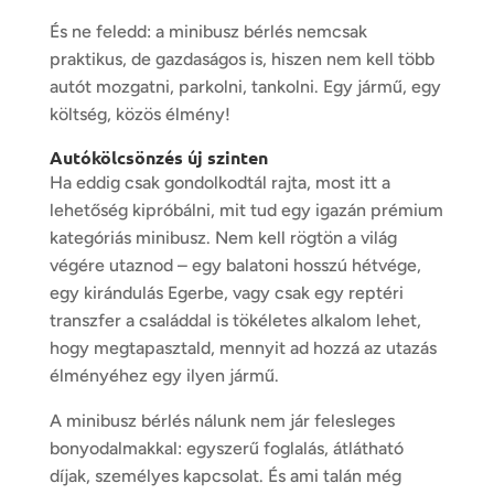
És ne feledd: a minibusz bérlés nemcsak
praktikus, de gazdaságos is, hiszen nem kell több
autót mozgatni, parkolni, tankolni. Egy jármű, egy
költség, közös élmény!
Autókölcsönzés új szinten
Ha eddig csak gondolkodtál rajta, most itt a
lehetőség kipróbálni, mit tud egy igazán prémium
kategóriás minibusz. Nem kell rögtön a világ
végére utaznod – egy balatoni hosszú hétvége,
egy kirándulás Egerbe, vagy csak egy reptéri
transzfer a családdal is tökéletes alkalom lehet,
hogy megtapasztald, mennyit ad hozzá az utazás
élményéhez egy ilyen jármű.
A minibusz bérlés nálunk nem jár felesleges
bonyodalmakkal: egyszerű foglalás, átlátható
díjak, személyes kapcsolat. És ami talán még