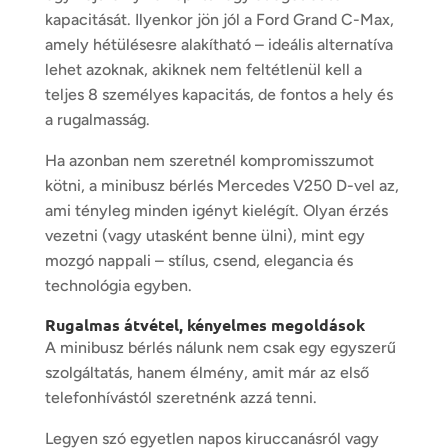
kapacitását. Ilyenkor jön jól a Ford Grand C-Max,
amely hétülésesre alakítható – ideális alternatíva
lehet azoknak, akiknek nem feltétlenül kell a
teljes 8 személyes kapacitás, de fontos a hely és
a rugalmasság.
Ha azonban nem szeretnél kompromisszumot
kötni, a minibusz bérlés Mercedes V250 D-vel az,
ami tényleg minden igényt kielégít. Olyan érzés
vezetni (vagy utasként benne ülni), mint egy
mozgó nappali – stílus, csend, elegancia és
technológia egyben.
Rugalmas átvétel, kényelmes megoldások
A minibusz bérlés nálunk nem csak egy egyszerű
szolgáltatás, hanem élmény, amit már az első
telefonhívástól szeretnénk azzá tenni.
Legyen szó egyetlen napos kiruccanásról vagy