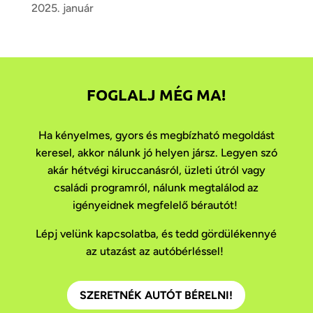
2025. január
FOGLALJ MÉG MA!
Ha kényelmes, gyors és megbízható megoldást
keresel, akkor nálunk jó helyen jársz. Legyen szó
akár hétvégi kiruccanásról, üzleti útról vagy
családi programról, nálunk megtalálod az
igényeidnek megfelelő bérautót!
Lépj velünk kapcsolatba, és tedd gördülékennyé
az utazást az autóbérléssel!
SZERETNÉK AUTÓT BÉRELNI!